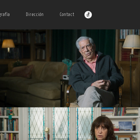
Saltar
grafía
Dirección
Contact
al
contenido